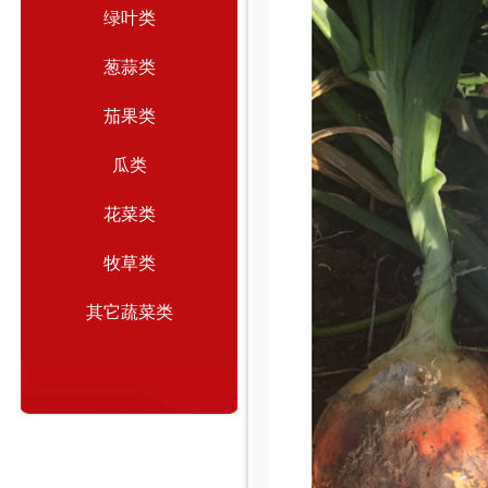
绿叶类
葱蒜类
茄果类
瓜类
花菜类
牧草类
其它蔬菜类