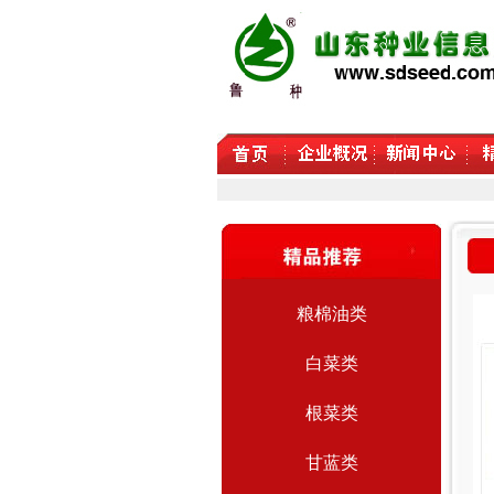
粮棉油类
白菜类
根菜类
甘蓝类