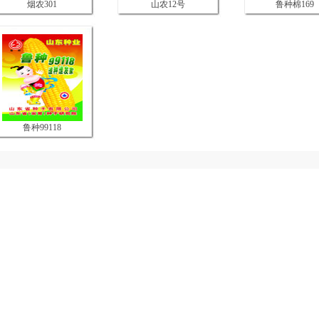
烟农301
山农12号
鲁种棉169
鲁种99118