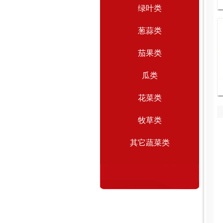
绿叶类
葱蒜类
茄果类
瓜类
花菜类
牧草类
其它蔬菜类