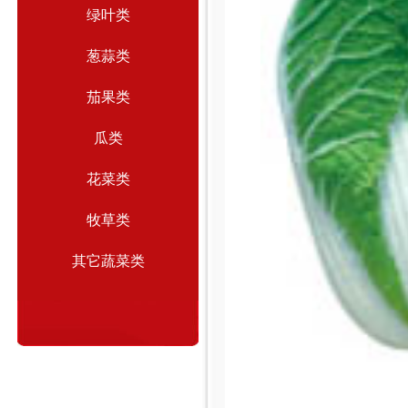
绿叶类
葱蒜类
茄果类
瓜类
花菜类
牧草类
其它蔬菜类